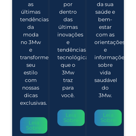
as
por
da sua
últimas
dentro
saúde e
tendências
das
bem-
da
últimas
estar
moda
inovações
com as
no 3Mw
e
orientações
e
tendências
e
transforme
tecnológicas
informações
seu
que o
sobre
estilo
3Mw
vida
com
traz
saudável
nossas
para
do
dicas
você.
3Mw.
exclusivas.
Leia
Leia
Sobre
Sobre
Leia
Sobre