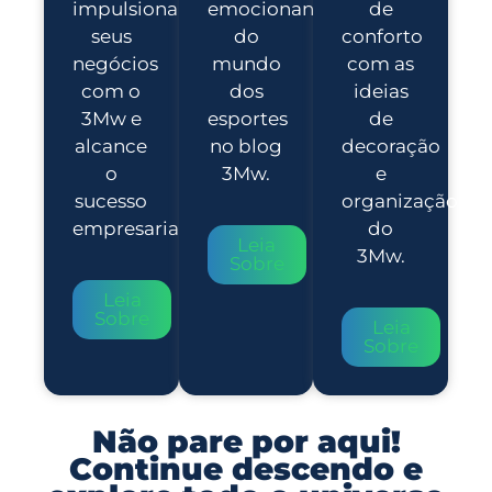
impulsionar
emocionantes
de
seus
do
conforto
negócios
mundo
com as
com o
dos
ideias
3Mw e
esportes
de
alcance
no blog
decoração
o
3Mw.
e
sucesso
organização
empresarial.
do
Leia
3Mw.
Sobre
Leia
Sobre
Leia
Sobre
Não pare por aqui!
Continue descendo e