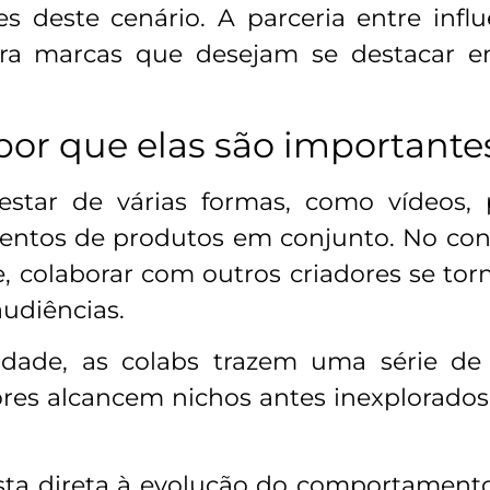
es deste cenário. A parceria entre inf
para marcas que desejam se destacar
 por que elas são important
star de várias formas, como vídeos, 
mentos de produtos em conjunto. No cont
, colaborar com outros criadores se tor
audiências.
dade, as colabs trazem uma série de b
dores alcancem nichos antes inexplorado
ta direta à evolução do comportamento