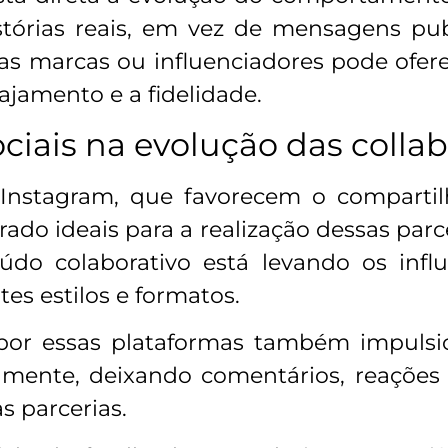
stórias reais, em vez de mensagens publi
uas marcas ou influenciadores pode ofer
jamento e a fidelidade.
ciais na evolução das colla
Instagram, que favorecem o comparti
ado ideais para a realização dessas parcer
do colaborativo está levando os influ
tes estilos e formatos.
 por essas plataformas também impulsio
vamente, deixando comentários, reações
s parcerias.