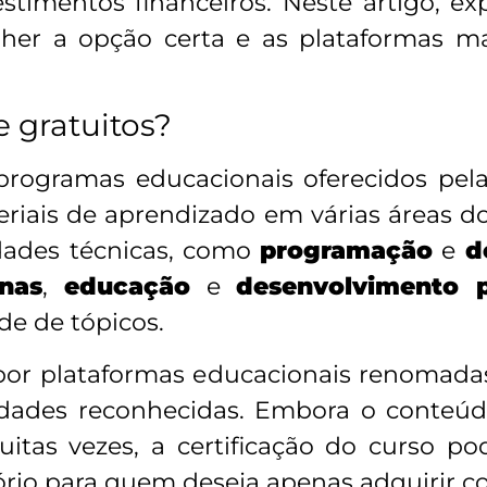
stimentos financeiros. Neste artigo, e
lher a opção certa e as plataformas mai
e gratuitos?
 programas educacionais oferecidos pela
riais de aprendizado em várias áreas d
idades técnicas, como
programação
e
d
nas
,
educação
e
desenvolvimento p
e de tópicos.
 por plataformas educacionais renomadas
sidades reconhecidas. Embora o conteúdo
itas vezes, a certificação do curso pod
ório para quem deseja apenas adquirir 