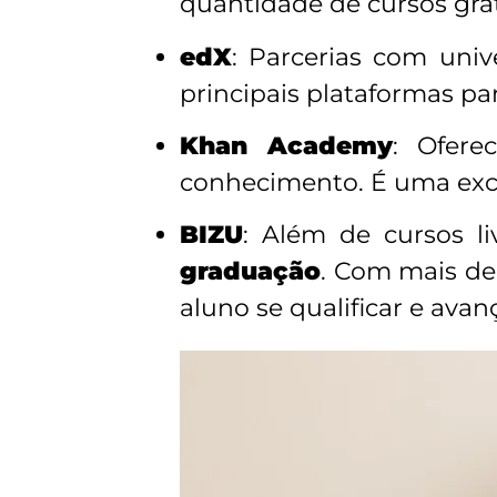
quantidade de cursos grat
edX
: Parcerias com uni
principais plataformas pa
Khan Academy
: Ofere
conhecimento. É uma exc
BIZU
: Além de cursos li
graduação
. Com mais de
aluno se qualificar e avan