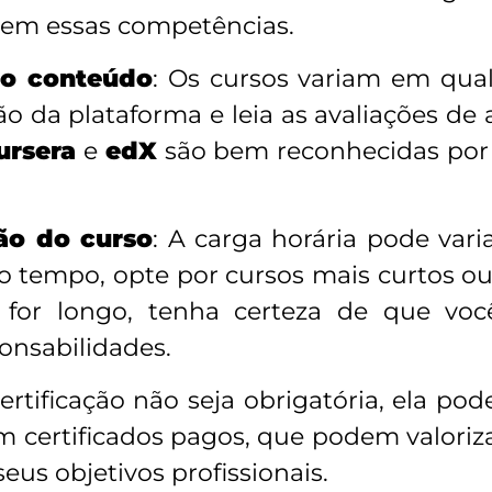
dem essas competências.
do conteúdo
: Os cursos variam em qual
o da plataforma e leia as avaliações de 
ursera
e
edX
são bem reconhecidas por 
ão do curso
: A carga horária pode vari
o tempo, opte por cursos mais curtos o
so for longo, tenha certeza de que vo
onsabilidades.
ertificação não seja obrigatória, ela po
m certificados pagos, que podem valorizar
 seus objetivos profissionais.