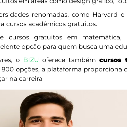
uitos em áreas como design gráfico, fot
versidades renomadas, como Harvard 
ra cursos acadêmicos gratuitos.
ce cursos gratuitos em matemática, 
elente opção para quem busca uma educa
vres, o
BIZU
oferece também
cursos 
 800 opções, a plataforma proporciona d
çar na carreira