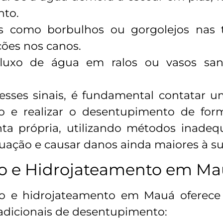
nto.
ns como borbulhos ou gorgolejos nas 
ções nos canos.
luxo de água em ralos ou vasos sani
esses sinais, é fundamental contatar um
o e realizar o desentupimento de form
nta própria, utilizando métodos inade
ituação e causar danos ainda maiores à s
ão e Hidrojateamento em M
ão e hidrojateamento em Mauá oferece
dicionais de desentupimento: