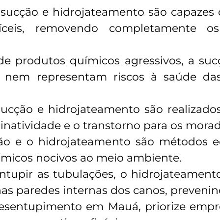
de sucção e hidrojateamento são capazes
íceis, removendo completamente os
de produtos químicos agressivos, a su
s nem representam riscos à saúde da
sucção e hidrojateamento são realizados
natividade e o transtorno para os morad
ção e o hidrojateamento são métodos e
ímicos nocivos ao meio ambiente.
ntupir as tubulações, o hidrojateamen
as paredes internas dos canos, preveni
esentupimento em Mauá, priorize empre