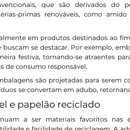
nvencionais, que são derivados do pe
érias-primas renováveis, como amido
cialmente em produtos destinados ao fi
 buscam se destacar. Por exemplo, emba
eira festiva, tornando-se atraentes pa
as de consumo responsável.
mbalagens são projetadas para serem c
síduos se convertam em adubo, retornan
l e papelão reciclado
nuam a ser materiais favoritos nas
tilidade e facilidade de reciclagem. A a