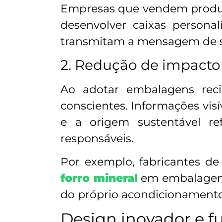
Empresas que vendem produ
desenvolver caixas person
transmitam a mensagem de s
2. Redução de impacto
Ao adotar embalagens rec
conscientes. Informações visí
e a origem sustentável r
responsáveis.
Por exemplo, fabricantes d
forro mineral
em embalagens
do próprio acondicionamento
Design inovador e f