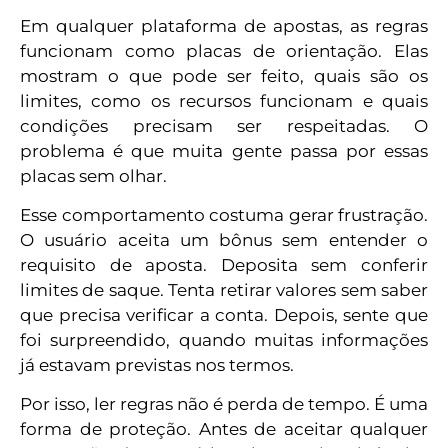
Em qualquer plataforma de apostas, as regras
funcionam como placas de orientação. Elas
mostram o que pode ser feito, quais são os
limites, como os recursos funcionam e quais
condições precisam ser respeitadas. O
problema é que muita gente passa por essas
placas sem olhar.
Esse comportamento costuma gerar frustração.
O usuário aceita um bônus sem entender o
requisito de aposta. Deposita sem conferir
limites de saque. Tenta retirar valores sem saber
que precisa verificar a conta. Depois, sente que
foi surpreendido, quando muitas informações
já estavam previstas nos termos.
Por isso, ler regras não é perda de tempo. É uma
forma de proteção. Antes de aceitar qualquer