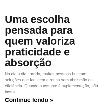
Uma escolha
pensada para
quem valoriza
praticidade e
absorção
No dia a dia corrido, muitas pessoas buscam
soluções que facilitem a rotina sem abrir mão da
eficiência. Quando o assunto é suplementação, não
basta…
Continue lendo »