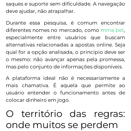
saques e suporte sem dificuldade. A navegação
deve ajudar, não atrapalhar.
Durante essa pesquisa, é comum encontrar
diferentes nomes no mercado, como
mma bet
,
especialmente entre usuários que buscam
alternativas relacionadas a apostas online. Seja
qual for a opção analisada, o princípio deve ser
o mesmo: não avançar apenas pela promessa,
mas pelo conjunto de informações disponíveis.
A plataforma ideal não é necessariamente a
mais chamativa. É aquela que permite ao
usuário entender o funcionamento antes de
colocar dinheiro em jogo.
O território das regras:
onde muitos se perdem