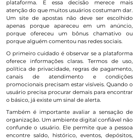
plataforma. E essa decisão merece mais
atenção do que muitos usuários costumam dar.
Um site de apostas não deve ser escolhido
apenas porque apareceu em um anúncio,
porque ofereceu um bônus chamativo ou
porque alguém comentou nas redes sociais.
O primeiro cuidado é observar se a plataforma
oferece informações claras. Termos de uso,
política de privacidade, regras de pagamento,
canais de atendimento e condições
promocionais precisam estar visíveis. Quando o
usuário precisa procurar demais para encontrar
o básico, já existe um sinal de alerta.
Também é importante avaliar a sensação de
organização. Um ambiente digital confiável não
confunde o usuário. Ele permite que a pessoa
encontre saldo, histórico, eventos, depósitos,