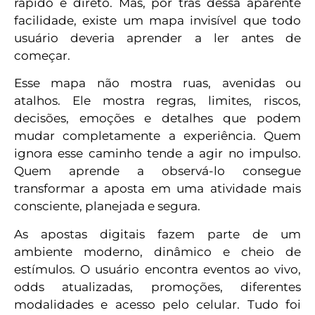
rápido e direto. Mas, por trás dessa aparente
facilidade, existe um mapa invisível que todo
usuário deveria aprender a ler antes de
começar.
Esse mapa não mostra ruas, avenidas ou
atalhos. Ele mostra regras, limites, riscos,
decisões, emoções e detalhes que podem
mudar completamente a experiência. Quem
ignora esse caminho tende a agir no impulso.
Quem aprende a observá-lo consegue
transformar a aposta em uma atividade mais
consciente, planejada e segura.
As apostas digitais fazem parte de um
ambiente moderno, dinâmico e cheio de
estímulos. O usuário encontra eventos ao vivo,
odds atualizadas, promoções, diferentes
modalidades e acesso pelo celular. Tudo foi