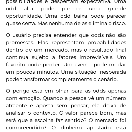
possibilidades e despertam expectativa. Uma
odd alta pode parecer uma grande
oportunidade. Uma odd baixa pode parecer
quase certa. Mas nenhuma delas elimina o risco.
O usuário precisa entender que odds não são
promessas. Elas representam probabilidades
dentro de um mercado, mas o resultado final
continua sujeito a fatores imprevisíveis. Um
favorito pode perder. Um evento pode mudar
em poucos minutos. Uma situação inesperada
pode transformar completamente o cenário.
O perigo está em olhar para as odds apenas
com emoção. Quando a pessoa vê um número
atraente e aposta sem pensar, ela deixa de
analisar o contexto. O valor parece bom, mas
será que a escolha faz sentido? O mercado foi
compreendido? O dinheiro apostado está