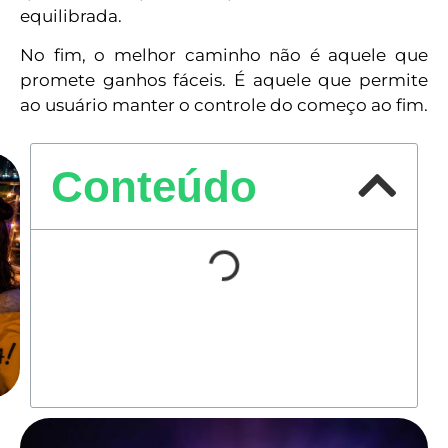
equilibrada.
No fim, o melhor caminho não é aquele que
promete ganhos fáceis. É aquele que permite
ao usuário manter o controle do começo ao fim.
Conteúdo