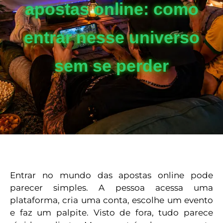
apostas online: como
entrar nesse universo
sem se perder
Entrar no mundo das apostas online pode
parecer simples. A pessoa acessa uma
plataforma, cria uma conta, escolhe um evento
e faz um palpite. Visto de fora, tudo parece