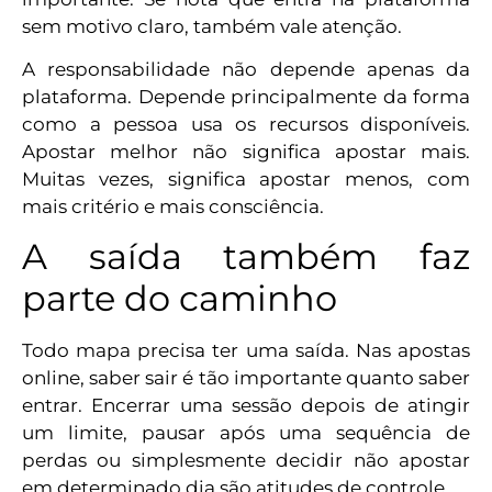
sem motivo claro, também vale atenção.
A responsabilidade não depende apenas da
plataforma. Depende principalmente da forma
como a pessoa usa os recursos disponíveis.
Apostar melhor não significa apostar mais.
Muitas vezes, significa apostar menos, com
mais critério e mais consciência.
A saída também faz
parte do caminho
Todo mapa precisa ter uma saída. Nas apostas
online, saber sair é tão importante quanto saber
entrar. Encerrar uma sessão depois de atingir
um limite, pausar após uma sequência de
perdas ou simplesmente decidir não apostar
em determinado dia são atitudes de controle.