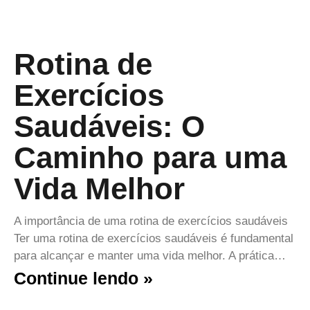
Rotina de
Exercícios
Saudáveis: O
Caminho para uma
Vida Melhor
A importância de uma rotina de exercícios saudáveis
Ter uma rotina de exercícios saudáveis é fundamental
para alcançar e manter uma vida melhor. A prática…
Continue lendo »