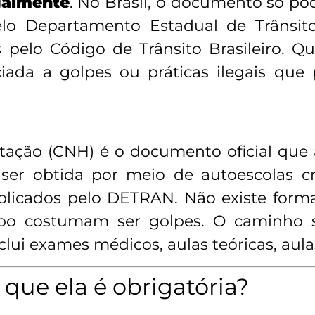
galmente
. No Brasil, o documento só p
pelo
Departamento Estadual de Trânsit
s pelo
Código de Trânsito Brasileiro
. Q
iada a golpes ou práticas ilegais que
itação (CNH) é o documento oficial que 
ve ser obtida por meio de autoescolas 
 aplicados pelo DETRAN. Não existe for
ipo costumam ser golpes. O caminho s
clui exames médicos, aulas teóricas, aulas
que ela é obrigatória?