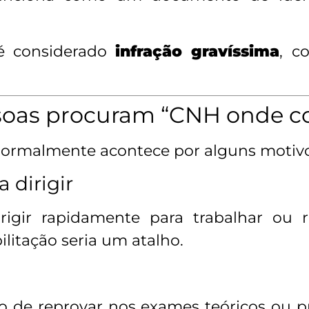
 é considerado
infração gravíssima
, c
soas procuram “CNH onde c
normalmente acontece por alguns motiv
 dirigir
rigir rapidamente para trabalhar ou r
litação seria um atalho.
o de reprovar nos exames teóricos ou 