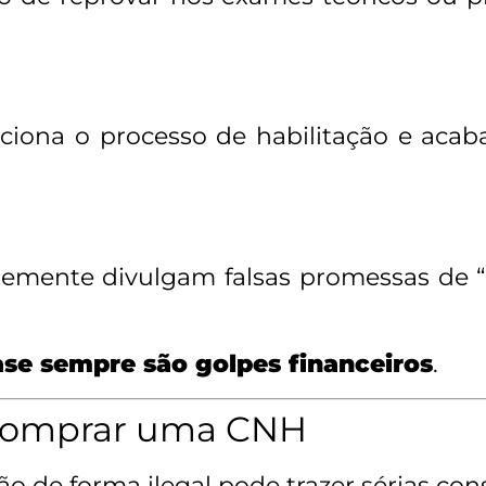
ona o processo de habilitação e aca
entemente divulgam falsas promessas de 
ase sempre são golpes financeiros
.
r comprar uma CNH
ão de forma ilegal pode trazer sérias co