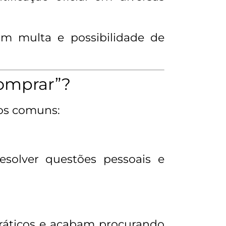
om multa e possibilidade de
omprar”?
os comuns:
esolver questões pessoais e
práticos e acabam procurando