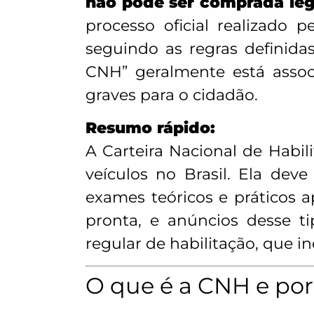
não pode ser comprada le
processo oficial realizado 
seguindo as regras definida
CNH” geralmente está assoc
graves para o cidadão.
Resumo rápido:
A Carteira Nacional de Habil
veículos no Brasil. Ela de
exames teóricos e práticos
pronta, e anúncios desse t
regular de habilitação, que in
O que é a CNH e por 